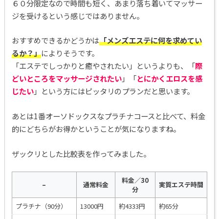
６０分限定なので時間も短く、あまり落ち着いてマッサー
ジを受けるという感じではありません。
おすすめできるかどうかは
「メンズエステに何を求めてい
るか？」
によりそうです。
「エステでしっかりと癒やされたい」というよりも、「
際
どいところをマッサージされたい
」「
とにかくエロスを感
じたい
」という方にはピッタリのプランだと思います。
あとは1番オーソドックスなプラチナコースと比べて、料金
的にどちらがお得かということが気になりますね。
ザックリとした比較表を作ってみました。
料金／30
–
通常料金
実質エステ時間
分
プラチナ（90分）
13000円
約4333円
約65分