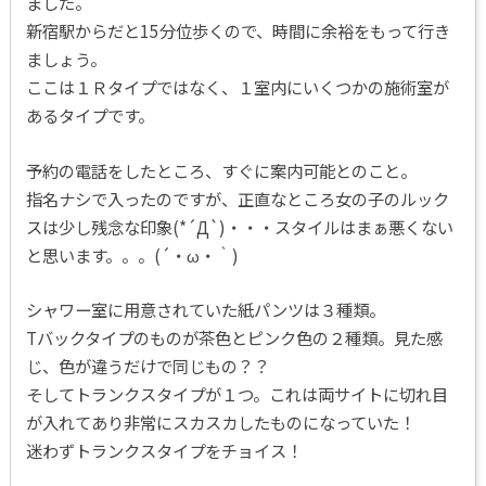
ました。
新宿駅からだと15分位歩くので、時間に余裕をもって行き
ましょう。
ここは１Ｒタイプではなく、１室内にいくつかの施術室が
あるタイプです。
予約の電話をしたところ、すぐに案内可能とのこと。
指名ナシで入ったのですが、正直なところ女の子のルック
スは少し残念な印象(*´Д`)・・・スタイルはまぁ悪くない
と思います。。。(´・ω・｀)
シャワー室に用意されていた紙パンツは３種類。
Tバックタイプのものが茶色とピンク色の２種類。見た感
じ、色が違うだけで同じもの？？
そしてトランクスタイプが１つ。これは両サイトに切れ目
が入れてあり非常にスカスカしたものになっていた！
迷わずトランクスタイプをチョイス！