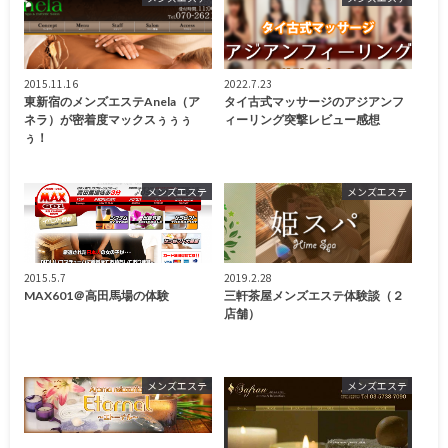
2015.11.16
2022.7.23
東新宿のメンズエステAnela（ア
タイ古式マッサージのアジアンフ
ネラ）が密着度マックスぅぅぅ
ィーリング突撃レビュー感想
ぅ！
メンズエステ
メンズエステ
2015.5.7
2019.2.28
MAX601＠高田馬場の体験
三軒茶屋メンズエステ体験談（２
店舗）
メンズエステ
メンズエステ