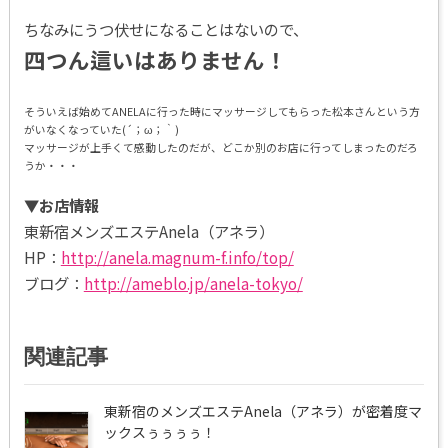
ちなみにうつ伏せになることはないので、
四つん這いはありません！
そういえば始めてANELAに行った時にマッサージしてもらった松本さんという方
がいなくなっていた(´；ω；｀)
マッサージが上手くて感動したのだが、どこか別のお店に行ってしまったのだろ
うか・・・
▼お店情報
東新宿メンズエステAnela（アネラ）
HP：
http://anela.magnum-f.info/top/
ブログ：
http://ameblo.jp/anela-tokyo/
関連記事
東新宿のメンズエステAnela（アネラ）が密着度マ
ックスぅぅぅぅ！