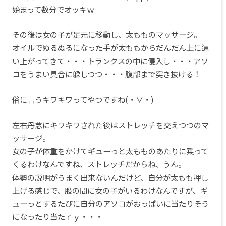
始まって数分でオッキｗ
その後は女の子が足元に移動し、太もものマッサージ。
オイルでぬるぬるになった手が太ももからだんだん上に這
い上がってきて・・・トランクスの中に侵入し・・・アソ
コをうまい具合に躱しつつ・・・腹部まで突き抜ける！
俗に言うキワキワってやつですね(・∀・)
左右丹念にキワキワされた後はストレッチを交えつつのマ
ッサージ。
女の子が体重をかけてギューっと太もものあたりに乗って
くるわけなんですね、ストレッチだからね、うん。
体勢の説明がうまく出来ないんだけど、自分が太もも押し
上げる感じで、股の間に女の子がいるわけなんですが、ギ
ューっとするたびに自分のアソコがおっぱいに当たりそう
になったり当たｒｙ・・・