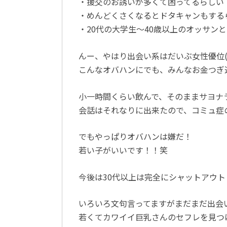
・援交のお誘いが多くて困ってるらしい
・めんどくさくなるとドタキャンもする
・20代の大学生～40歳以上のオッサン
んー、やはり出会い系はだいぶ女性優位( 
こんなオバハンにでも、みんなお金つぎ
小一時間くらい飲んで、そのままサヨナラ(^
会話はそれなりに出来たので、コミュ症
でもやっぱりオバハンは嫌だ！
若い子がいいです！！笑
今後は30代以上は完全にシャットアウト
いろいろ文句言ってますがまだまだ出会
若くてカワイイ巨乳さんのセフレを見つ