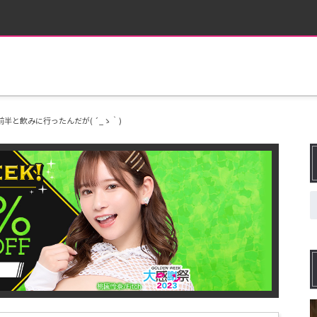
前半と飲みに行ったんだが( ´_ゝ｀)