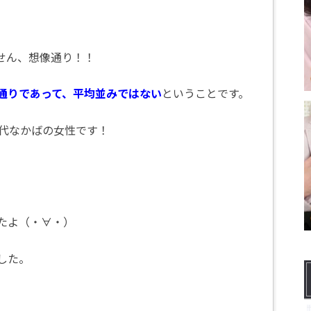
せん、想像通り！！
通りであって、平均並みではない
ということです。
0代なかばの女性です！
たよ（・∀・）
した。