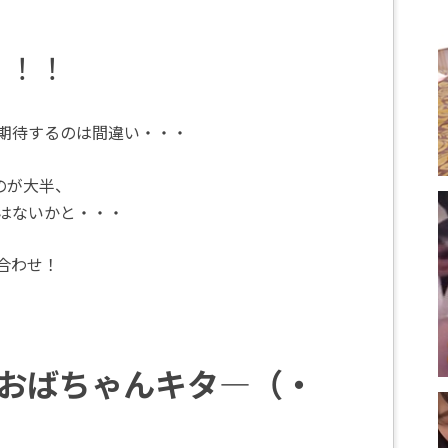
）
！！！
で期待するのは間違い・・・
のが大半、
ではないかと・・・
合わせ！
おばちゃんキタ―（・