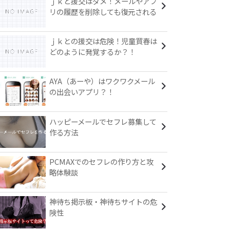
ｊｋと援交はダメ！メールやアプ
リの履歴を削除しても復元される
ｊｋとの援交は危険！児童買春は
どのように発覚するか？！
AYA（あーや）はワクワクメール
の出会いアプリ？！
ハッピーメールでセフレ募集して
作る方法
PCMAXでのセフレの作り方と攻
略体験談
神待ち掲示板・神待ちサイトの危
険性