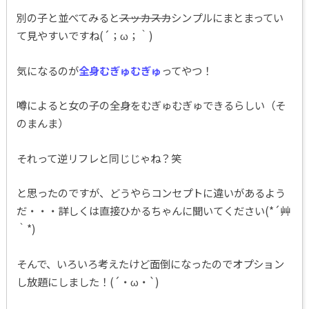
別の子と並べてみると
スッカスカ
シンプルにまとまってい
て見やすいですね(´；ω；｀)
気になるのが
全身むぎゅむぎゅ
ってやつ！
噂によると女の子の全身をむぎゅむぎゅできるらしい（そ
のまんま）
それって逆リフレと同じじゃね？笑
と思ったのですが、どうやらコンセプトに違いがあるよう
だ・・・詳しくは直接ひかるちゃんに聞いてください(*´艸
｀*)
そんで、いろいろ考えたけど面倒になったのでオプション
し放題にしました！(´・ω・`)