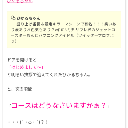
ひかるちゃん
ひかるちゃん
盛り上げ番長＆暴走キラーマシーンで有名！！！笑いあ
り涙ありお色気もあり？w(ﾟﾛﾟ屮)屮 リフレ界のジェットコ
ースターあんどハプニングアイドル（ツイッタープロフよ
り）
ドアを開けると
「はじめまして～」
と明るい挨拶で迎えてくれたひかるちゃん。
と、次の瞬間
コースはどうなさいますかぁ？
「
」
・・・(´・ω・`)？！