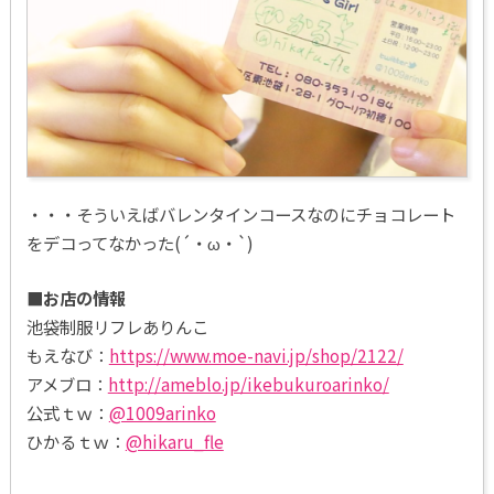
・・・そういえばバレンタインコースなのにチョコレート
をデコってなかった(´・ω・`)
■お店の情報
池袋制服リフレありんこ
もえなび：
https://www.moe-navi.jp/shop/2122/
アメブロ：
http://ameblo.jp/ikebukuroarinko/
公式ｔｗ：
@1009arinko
ひかるｔｗ：
@hikaru_fle