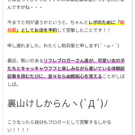
んですがね・・・
今までと何が違うかというと、ちゃんと
レポのために「
助
兵衛
」としてお店を予約
して突撃したことです！！
申し遅れました、わたくし助兵衛と申します(´・ω・`)
最近、勢いのある
リフレブロガーさん達が、可愛い女の子
たちとキャッキャウフフと楽しみながら書いている体験談
記事を読むたびに、並々ならぬ嫉妬心を覚える
ことがしば
しば。
裏山けしからんヽ(`Д´)ﾉ
こうなったら自分もブロガーとして突撃するしかな
い！！！！