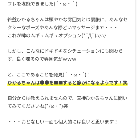
フレを堪能できました(´・ω・｀)
終盤ひかるちゃんは賑やかな雰囲気とは裏腹に、あんなセ
クシーなポーズやあんな際どいマッサージまで・・・
これが噂のムギュムギュオプション(*´Д`)ﾊｧﾊｧ
しかし、こんなにドキドキなシチェーションにも関わら
ず、良く喋るので雰囲気がｗｗｗ
と、ここであることを発見(｀・ω・´)！
ひかるちゃんは●●を■■すると静かになるようです！笑
自分からは教えられませんので、直接ひかるちゃんに聞い
てみてくださいね(*ﾉω・*)笑
・・・おとなしい一面も個人的には良いと思います！