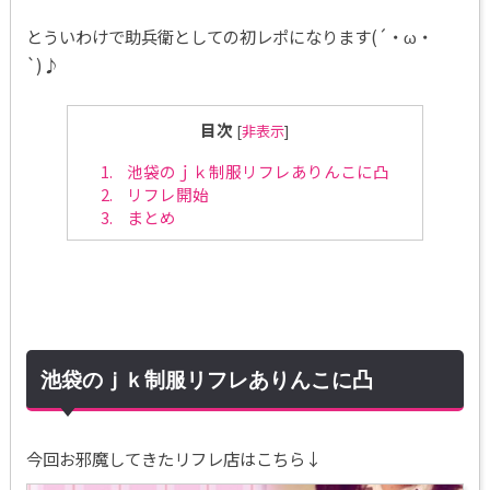
とういわけで助兵衛としての初レポになります(´・ω・
`)♪
目次
[
非表示
]
1.
池袋のｊｋ制服リフレありんこに凸
2.
リフレ開始
3.
まとめ
池袋のｊｋ制服リフレありんこに凸
今回お邪魔してきたリフレ店はこちら↓